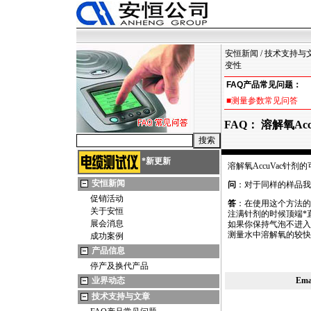
安恒新闻
/
技术支持与
变性
FAQ产品常见问题：
■测量参数常见问答
FAQ： 溶解氧Ac
*
新更新
溶解氧AccuVac针剂
安恒新闻
问
：对于同样的样品我利
促销活动
答
：在使用这个方法的
关于安恒
注满针剂的时候顶端
*
展会消息
如果你保持气泡不进入
测量水中溶解氧的较
成功案例
产品信息
停产及换代产品
业界动态
Em
技术支持与文章