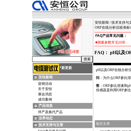
安恒新闻
/
技术支持与
ORP在线分析仪校准标
FAQ产品常见问题：
■测量参数常见问答
FAQ： pH以及
*
新更新
pH以及ORP在线分析
安恒新闻
问
：为什么ORP参比
促销活动
答
：ORP参比溶液和
关于安恒
传感器是利用ORP参
展会消息
https://watertest.com.cn/news/html/75/646.html
成功案例
产品信息
停产及换代产品
业界动态
相关文章
技术支持与文章