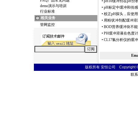
FAQ产品常见问题
•
pH10缓冲剂在pH
demo演示与培训
•
pH标定中缓冲和传
行业标准
•
校正pH探头，应使
相关业务
•
用粉状冲剂配缓冲溶
管网监控
•
BOD营养缓冲块不
•
PH缓冲溶液在色度
•
CL17氯分析仪的缓
Em
版权所有 安恒公司 Copyright © 20
联系电