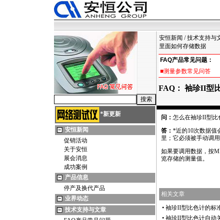
安恒新闻
/
技术支持与
里面如何存储数据
FAQ产品常见问题：
■测量参数常见问答
FAQ： 袖珍II
*
新更新
问：
怎么在袖珍II型
安恒新闻
答：
*
近的10次数据
里；它必须被手动调用
促销活动
关于安恒
如果要调用数据，按MEN
展会消息
览存储的测量值。
成功案例
产品信息
停产及换代产品
相关文章
业界动态
•
袖珍II型比色计的标
技术支持与文章
•
袖珍II型比色计自动