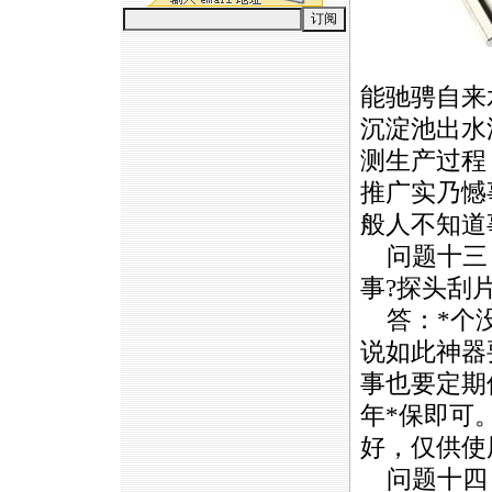
能驰骋自来
沉淀池出水
测生产过程
推广实乃憾
般人不知道
问题十三
事?探头刮
答：
*
个
说如此神器
事也要定期
年
*
保即可
好，仅供使
问题十四