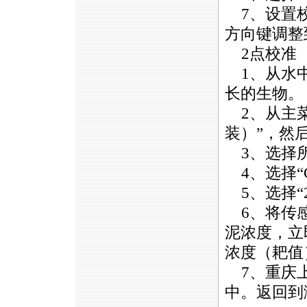
7、设置校
方向键调整
2点校准
1、从水中
长的生物。
2、从主菜单
装）”，然
3、选择所
4、选择“Ca
5、选择“
6、将传感
泥浓度，立
浓度（耙值
7、重庆上
中。返回到