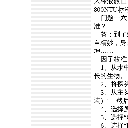
入标液数值
800NT
问题十六
准？
答：到了
自精妙，身
坤……
因子校准
1、从水中
长的生物。
2、将探头
3、从主菜单
装）”，然
4、选择所
5、选择“Ca
6、选择“F