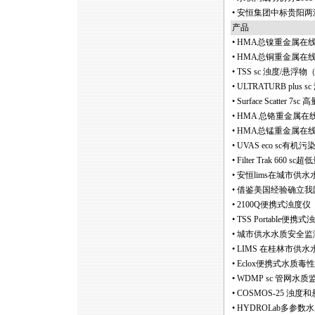
•
安恒集团中标贵阳两
产品
•
HMA总镍重金属在线分
•
HMA总铜重金属在线分
•
TSS sc 浊度/悬
•
ULTRATURB plus 
•
Surface Scatter 7
•
HMA 总铬重金属在线
•
HMA总锰重金属在线
•
UVAS eco sc有
•
Filter Trak 660 
•
安恒lims在城市供
•
借鉴美国经验确立我
•
2100Q便携式浊度仪
•
TSS Portable便
•
城市供水水质安全监
•
LIMS 在桂林市供
•
Eclox便携式水质毒
•
WDMP sc 管网水质
•
COSMOS-25 浊
•
HYDROLab多参