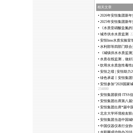
相关文章
•
2026年安恒集团新
•
2025年安恒集团新
•
《水质亚硝酸盐氮的
•
城市供水水质监测
2
•
安恒lims水质实验
•
水利部等四部门联合
•
《城镇供水水质监测
•
水质在线监测，做好
•
饮用水水质急性毒性
•
安恒之绩 | 安恒助力
•
绿色承诺丨安恒集团
•
安恒参加“2020国
234880
•
安恒集团获得 ITS
•
安恒集团出席第八届
•
安恒集团出席
*
届中
•
北京大学环境校友联
•
安恒集团当选中国城
•
中国仪器仪表行业协
•
水联网成功协办201