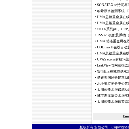
•
SONATAX sc污泥
•
哈希原水监测系统
1
•
HMA总镍重金属在线分
•
HMA总铜重金属在线分
•
si6XX系列pH、
•
TSS sc 浊度/悬
•
HMA 总铬重金属在线
•
CODmax II在线
•
HMA总锰重金属在线
•
UVAS eco sc有
•
LeakView管网
•
安恒lims在城市供
•
借鉴美国经验确立我
•
水环境监测分中心常
•
太湖蓝藻水华遥感动
•
城市湖库藻类水华实
•
太湖蓝藻水华预警监
Em
版权所有 安恒公司 Copyright © 20