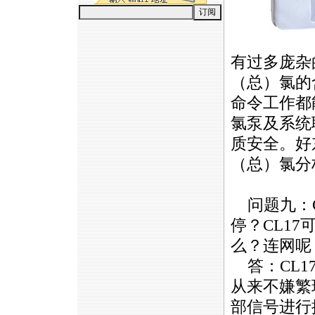
有过多庞杂
（总）氯的
命令工作都
氯泵及系统
质安全。好
（总）氯分
问题九：
停？
CL17
可
么？连网呢
答：
CL1
从来不嫌繁
部信号进行