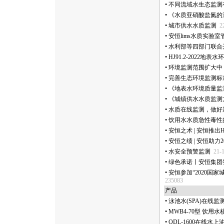
•
不同流域水生态监测
•
《水质亚硝酸盐氮的
•
城市供水水质监测
2
•
安恒lims水质实验
•
水利部等四部门联合
•
HJ91.2-2022
•
环境监测范围扩大中
•
完善生态环境监测标
•
《地表水环境质量监
•
《城镇供水水质监测
•
水质在线监测，做好
•
饮用水水质急性毒性
•
安恒之术 | 安恒推出
•
安恒之绩 | 安恒助力
•
水安全预警监测
21-
•
绿色承诺丨安恒集团
•
安恒参加“2020国
235083
产品
•
泳池水(SPA)在线
•
MWB4-70型 饮
•
ODL-1600在线水