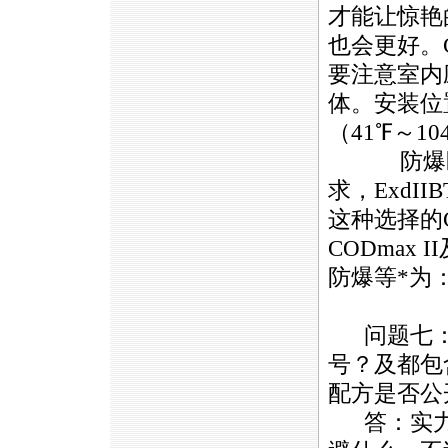
才能让惊艳
也会更好。
要注意室内
体。安装位
（41℉～1
防爆区域
求，Exd
II
B
这种选择的
CODmax
II
防爆等
*
为：
问题七
号？及都包
配方是否公
答：实力