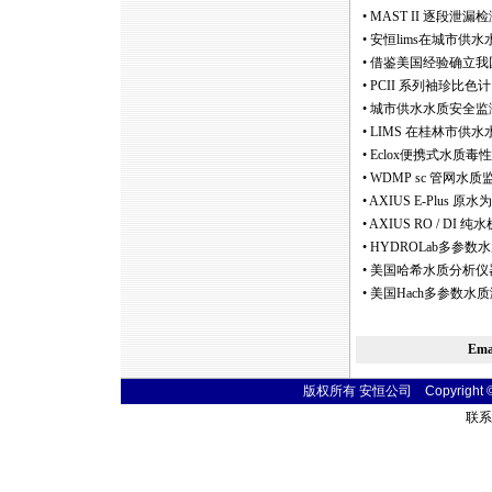
•
MAST II 逐段泄漏
•
安恒lims在城市供
•
借鉴美国经验确立我
•
PCII 系列袖珍比色计
•
城市供水水质安全监
•
LIMS 在桂林市供
•
Eclox便携式水质毒
•
WDMP sc 管网水质
•
AXIUS E-Plus 
•
AXIUS RO / DI
•
HYDROLab多参
•
美国哈希水质分析仪
•
美国Hach多参数水质测
Em
版权所有 安恒公司 Copyright © 20
联系电