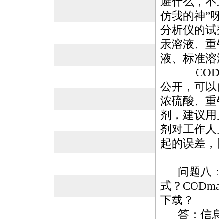
避什么，不
仿我的神”
分析仪的试
汞溶液、重
液、标准溶
COD
公开，可以
浓硫酸、重
剂，建议用
剂对工作人
起的误差，
问题八
式？
CODm
下载？
答：信息