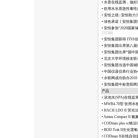
•
水质在线监测，做好
•
饮用水水质急性毒性
•
安恒之绩 | 安恒助力
•
绿色承诺丨安恒集团
•
安恒参加“2020国
235380
•
安恒集团获得 ITS
•
安恒集团出席第八届
•
安恒集团出席
*
届中
•
北京大学环境校友联
•
安恒集团当选中国城
•
中国仪器仪表行业协
•
水联网成功协办201
•
安恒集团中标贵阳两
产品
•
泳池水(SPA)在线
•
MWB4-70型 饮
•
HACH LDO II 
•
Amtax Compact II
•
CODmax plus sc
•
BOD Trak II生化
•
CODmax II在线