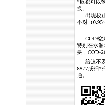
*
般都可以
换。
出现校正
不对（0.95
COD检测
特别在水源
要，
COD-2
给迫不及
8877或扫
*
通。