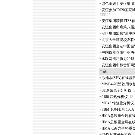
•
绿色承诺丨安恒集团
•
安恒参加“2020国
235225
•
安恒集团获得 ITS
•
安恒集团出席第八届
•
安恒集团出席
*
届中
•
北京大学环境校友联
•
安恒集团当选中国城
•
中国仪器仪表行业协
•
水联网成功协办201
•
安恒集团中标贵阳两
产品
•
泳池水(SPA)在线
•
MWB4-70型 饮
•
8810 氯离子分析仪
1
•
9186 联氨分析仪
13-
•
MO42 钼酸盐分析仪
•
FBM-160/FBM-1
•
HMA总镍重金属在线分
•
HMA总铜重金属在线分
•
HMA-Cr6 六价铬
•
9245 钠离子分析仪
1