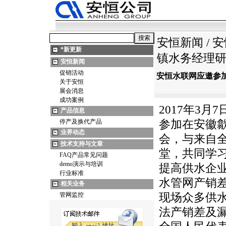
安恒新闻
/
安
*
新更新
镇水务经理
安恒新闻
促销活动
安恒水联网应邀参加
关于安恒
展会消息
成功案例
2017年3
产品信息
停产及换代产品
参加在安徽歙
业界动态
会，与来自
技术支持与文章
堂，共同学
FAQ产品常见问题
demo演示与培训
提高供水企
行业标准
水管网产销
相关业务
管网监控
现场众多供
法产销差及