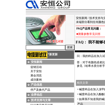
安恒新闻
/
技术支持与
末端部分看到任何颜色
FAQ产品常见问题：
■测量参数常见问答
FAQ： 我不能
*
新更新
问：我的样品在加入试
安恒新闻
答：对于有颜色或者比
参见《哈希水质分析手
促销活动
关于安恒
展会消息
成功案例
相关文章
产品信息
•
碱度样品在加入溴甲
停产及换代产品
•
碱度样品在加入酚酞
业界动态
•
如果我不知道我的碱
技术支持与文章
产品