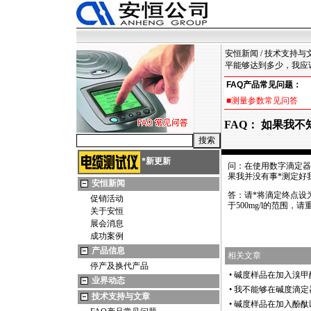
安恒新闻
/
技术支持与
平能够达到多少，我应
FAQ产品常见问题：
■测量参数常见问答
FAQ： 如果我
*
新更新
问：在使用数字滴定器
果我并没有事
*
测定好
安恒新闻
答：请
*
将滴定终点设为
促销活动
于500mg/l的范围，
关于安恒
展会消息
成功案例
产品信息
相关文章
停产及换代产品
•
碱度样品在加入溴甲
业界动态
•
我不能够在碱度滴定
技术支持与文章
•
碱度样品在加入酚酞