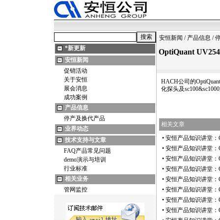
安恒新闻
/
产品信息
/
*
新更新
OptiQuant U
安恒新闻
促销活动
关于安恒
HACH公司的OptiQuan
展会消息
化探头及sc100&sc1
成功案例
产品信息
停产及换代产品
相关文章
业界动态
•
安恒产品知识讲堂：CO
技术支持与文章
•
安恒产品知识讲堂：CO
FAQ产品常见问题
•
安恒产品知识讲堂：CO
demo演示与培训
行业标准
•
安恒产品知识讲堂：C
相关业务
•
安恒产品知识讲堂：C
管网监控
•
安恒产品知识讲堂：C
•
安恒产品知识讲堂：CO
•
安恒产品知识讲堂：CO