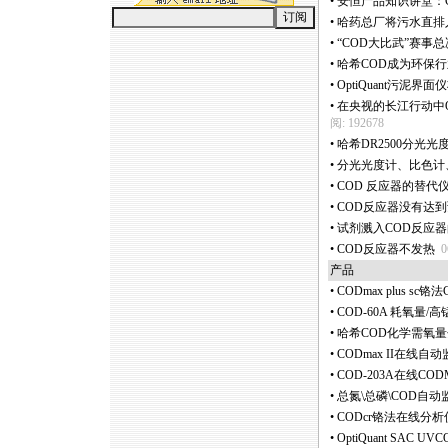
•
安恒产品知识讲堂：CO
•
哈药总厂将污水直排
•
“COD大比武”赛事
•
哈希COD成为环保
•
OptiQuant污泥界面
•
在央视的长江行动中QC8
阅: 192678
•
哈希DR2500分光
•
分光光度计、比色计
•
COD 反应器的替代
•
COD反应器没有达
•
试剂溅入COD反应
•
COD反应器不发热
0
产品
•
CODmax plus sc
•
COD-60A 耗氧量
•
哈希COD化学需氧
•
CODmax II在线
•
COD-203A在线CO
•
总氮\总磷\COD自动
•
CODcr铬法在线分析仪
•
OptiQuant SAC